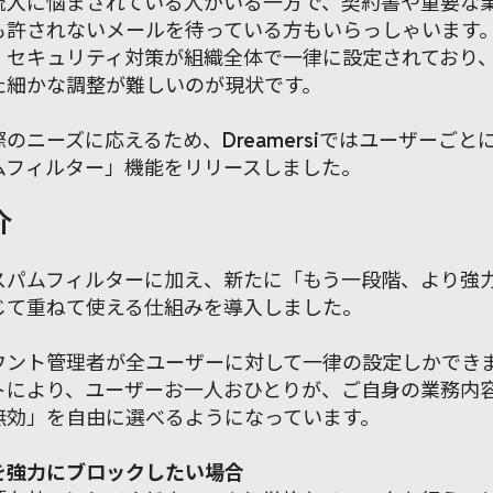
流入に悩まされている人がいる一方で、契約書や重要な
も許されないメールを待っている方もいらっしゃいます
、セキュリティ対策が組織全体で一律に設定されており
た細かな調整が難しいのが現状です。
際のニーズに応えるため、
Dreamersi
ではユーザーごと
ムフィルター」機能をリリースしました。
介
スパムフィルターに加え、新たに「もう一段階、より強
じて重ねて使える仕組みを導入しました。
ウント管理者が全ユーザーに対して一律の設定しかでき
トにより、ユーザーお一人おひとりが、ご自身の業務内
無効」を自由に選べるようになっています。
を強力にブロックしたい場合