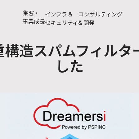
集客・
インフラ &
コンサルティング
事業成長
セキュリティ
& 開発
に「二重構造スパムフィ
した