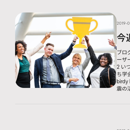
2019-
今
ブロ
ーザー
2 いつ
ち学会（
birdy
震の活動