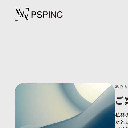
2019-0
ご
私共
たと