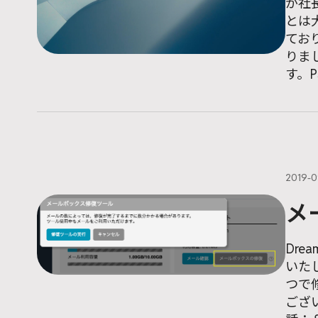
が社
とは
てお
りま
す。P
2019-0
メ
Dre
いた
つで
ござ