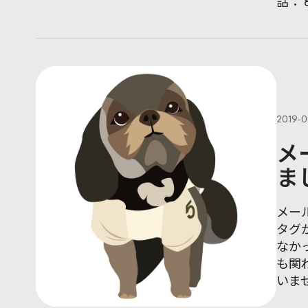
話： 8
2019-0
メ
ま
メー
タグ
なか
も関
いま