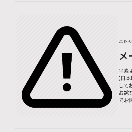
2019-
メ
平素
(日
して
お詫び
でお