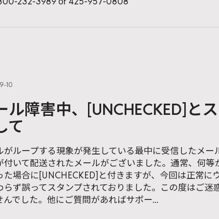
00-232-3989 or 425-957-0808
9-10
ール障害中、[UNCHECKED]
して
ルがループする現象が発生している最中に受信したメールの中
が付いて配送されたメールがございました。通常、何等
った場合に[UNCHECKED]と付きますが、今回は正常
わらず誤ってスタンプされておりました。この度はご迷
せんでした。他にご質問があればサポー...