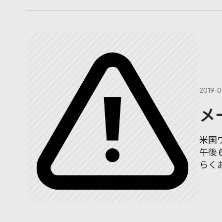
2019-0
メ
米国
午後
らく