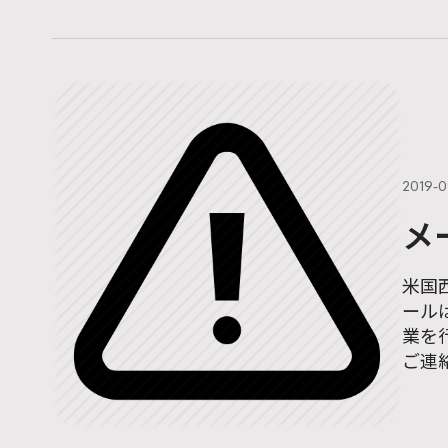
2019-0
メ
米国
ール
業を行
ご連