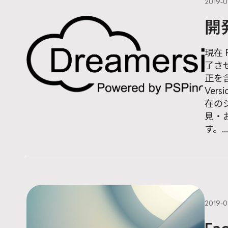
2019-
開
現在 
了させ
正を含
Ver
在の
見・お
す。...
2019-